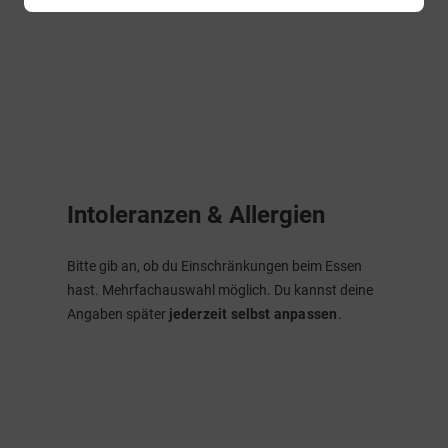
Intoleranzen & Allergien
Bitte gib an, ob du Einschränkungen beim Essen
hast. Mehrfachauswahl möglich. Du kannst deine
Angaben später
jederzeit selbst anpassen
.