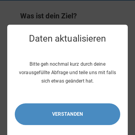
Was ist dein Ziel?
Wir nutzen dein Ziel um dein Programm optimal auf
Daten aktualisieren
dich anzupassen.
Bitte geh nochmal kurz durch deine
vorausgefüllte Abfrage und teile uns mit falls
sich etwas geändert hat.
Deine Ernährungsweise
VERSTANDEN
Bitte wähle deine Ernährungsweise aus. Du kannst
deine Angaben später
jederzeit selbst anpassen
.